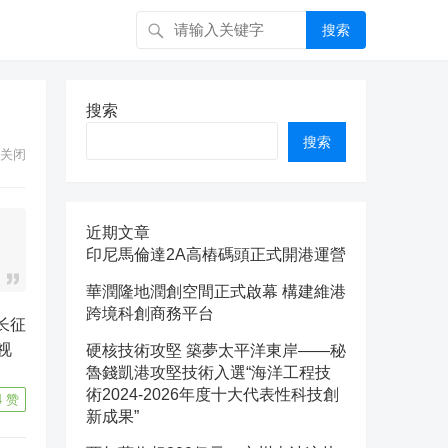
搜索
搜索
搜索
关闭
近期文章
印尼馬倫達2A高樁碼頭正式開港運營
華潤隆地潤創空間正式啟幕 構建維港
跨境科創商務平台
视
硬核技術攻堅 築夢太平洋東岸——秘
魯錢凱港攻堅技術入選“海洋工程技
術2024-2026年度十大代表性科技創
4
赞
新成果”