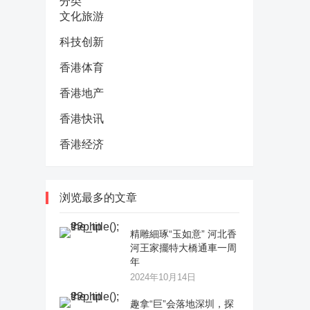
分类
文化旅游
科技创新
香港体育
香港地产
香港快讯
香港经济
浏览最多的文章
精雕細琢“玉如意” 河北香
河王家擺特大橋通車一周
年
2024年10月14日
趣拿“巨”会落地深圳，探