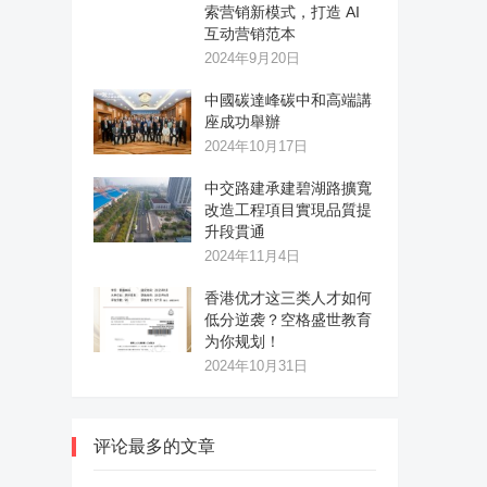
索营销新模式，打造 AI
互动营销范本
2024年9月20日
中國碳達峰碳中和高端講
座成功舉辦
2024年10月17日
中交路建承建碧湖路擴寬
改造工程項目實現品質提
升段貫通
2024年11月4日
香港优才这三类人才如何
低分逆袭？空格盛世教育
为你规划！
2024年10月31日
评论最多的文章