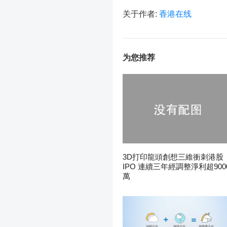
关于作者:
香港在线
为您推荐
3D打印龍頭創想三維衝刺港股
IPO 連續三年經調整淨利超900
萬