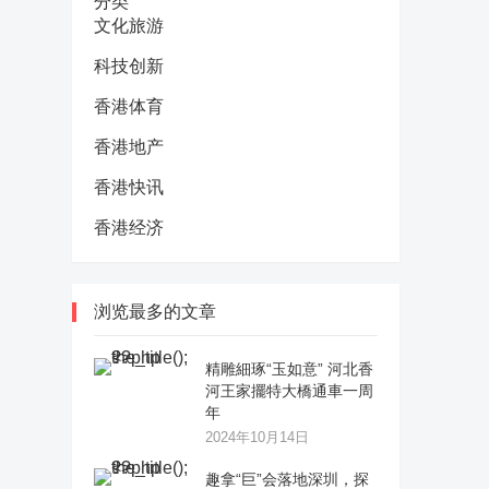
分类
文化旅游
科技创新
香港体育
香港地产
香港快讯
香港经济
浏览最多的文章
精雕細琢“玉如意” 河北香
河王家擺特大橋通車一周
年
2024年10月14日
趣拿“巨”会落地深圳，探