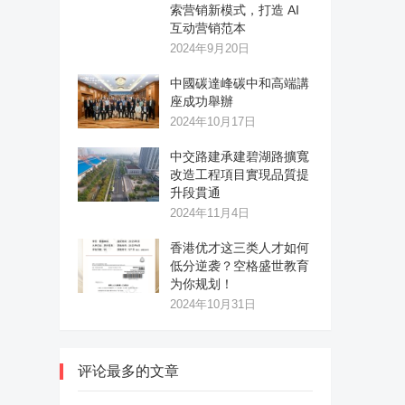
索营销新模式，打造 AI
互动营销范本
2024年9月20日
中國碳達峰碳中和高端講
座成功舉辦
2024年10月17日
中交路建承建碧湖路擴寬
改造工程項目實現品質提
升段貫通
2024年11月4日
香港优才这三类人才如何
低分逆袭？空格盛世教育
为你规划！
2024年10月31日
评论最多的文章