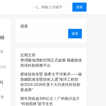
搜索
搜索
搜索
览精
国开
近期文章
華潤隆地潤創空間正式啟幕 構建維港
跨境科創商務平台
关闭
硬核技術攻堅 築夢太平洋東岸——秘
魯錢凱港攻堅技術入選“海洋工程技
列
術2024-2026年度十大代表性科技創
新成果”
方金
两年营收超300亿元！广州南沙这片
“科创雨林”拔节生长