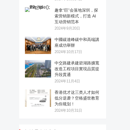
趣拿“巨”会落地深圳，探
索营销新模式，打造 AI
互动营销范本
2024年9月20日
中國碳達峰碳中和高端講
座成功舉辦
2024年10月17日
中交路建承建碧湖路擴寬
改造工程項目實現品質提
升段貫通
2024年11月4日
香港优才这三类人才如何
低分逆袭？空格盛世教育
为你规划！
2024年10月31日