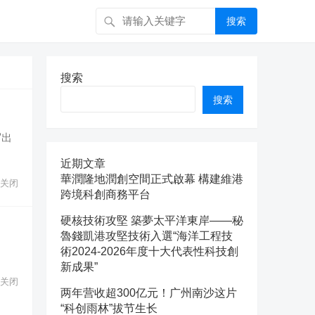
搜索
搜索
搜索
写出
近期文章
華潤隆地潤創空間正式啟幕 構建維港
关闭
跨境科創商務平台
硬核技術攻堅 築夢太平洋東岸——秘
魯錢凱港攻堅技術入選“海洋工程技
術2024-2026年度十大代表性科技創
新成果”
关闭
两年营收超300亿元！广州南沙这片
“科创雨林”拔节生长