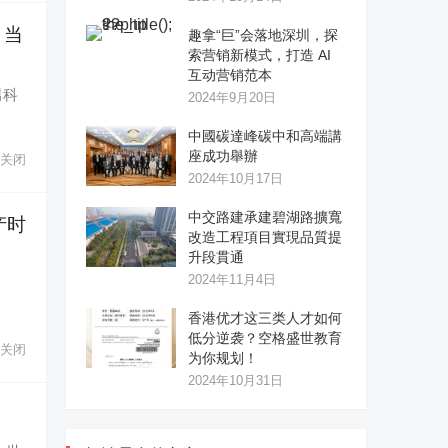
，当
趣拿“巨”会落地深圳，探
索营销新模式，打造 AI
互动营销范本
男科
2024年9月20日
中國碳達峰碳中和高端講
座成功舉辦
关闭
2024年10月17日
中交路建承建碧湖路擴寬
产时
改造工程項目實現品質提
升段貫通
2024年11月4日
司
香港优才这三类人才如何
低分逆袭？空格盛世教育
关闭
为你规划！
2024年10月31日