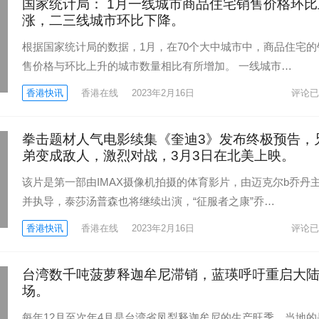
国家统计局： 1月一线城市商品住宅销售价格环比
涨，二三线城市环比下降。
根据国家统计局的数据，1月，在70个大中城市中，商品住宅的
售价格与环比上升的城市数量相比有所增加。 一线城市…
香港快讯
香港在线
2023年2月16日
评论已
拳击题材人气电影续集《奎迪3》发布终极预告，
弟变成敌人，激烈对战，3月3日在北美上映。
该片是第一部由IMAX摄像机拍摄的体育影片，由迈克尔b乔丹
并执导，泰莎汤普森也将继续出演，“征服者之康”乔…
香港快讯
香港在线
2023年2月16日
评论已
台湾数千吨菠萝释迦牟尼滞销，蓝瑛呼吁重启大
场。
每年12月至次年4月是台湾省凤梨释迦牟尼的生产旺季。当地的