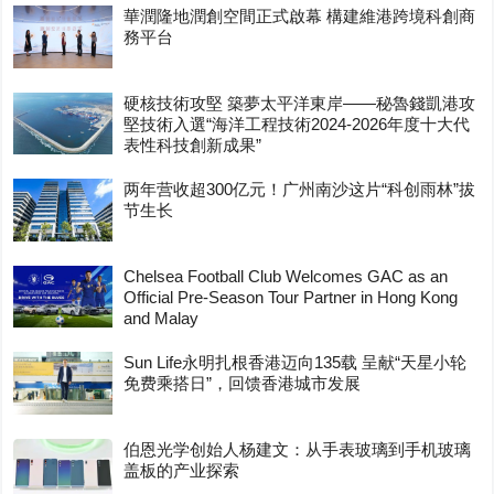
華潤隆地潤創空間正式啟幕 構建維港跨境科創商
務平台
硬核技術攻堅 築夢太平洋東岸——秘魯錢凱港攻
堅技術入選“海洋工程技術2024-2026年度十大代
表性科技創新成果”
两年营收超300亿元！广州南沙这片“科创雨林”拔
节生长
Chelsea Football Club Welcomes GAC as an
Official Pre-Season Tour Partner in Hong Kong
and Malay
Sun Life永明扎根香港迈向135载 呈献“天星小轮
免费乘搭日”，回馈香港城市发展
伯恩光学创始人杨建文：从手表玻璃到手机玻璃
盖板的产业探索