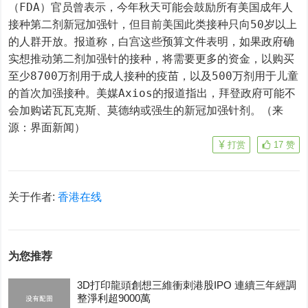
（FDA）官员曾表示，今年秋天可能会鼓励所有美国成年人
接种第二剂新冠加强针，但目前美国此类接种只向50岁以上
的人群开放。报道称，白宫这些预算文件表明，如果政府确
实想推动第二剂加强针的接种，将需要更多的资金，以购买
至少8700万剂用于成人接种的疫苗，以及500万剂用于儿童
的首次加强接种。美媒Axios的报道指出，拜登政府可能不
会加购诺瓦瓦克斯、莫德纳或强生的新冠加强针剂。（来
源：界面新闻）
打赏
17
赞
关于作者:
香港在线
为您推荐
3D打印龍頭創想三維衝刺港股IPO 連續三年經調
整淨利超9000萬