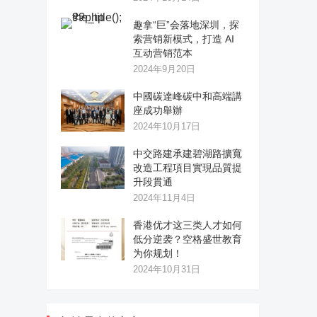
趣拿“巨”会落地深圳，探
索营销新模式，打造 AI
互动营销范本
2024年9月20日
中國碳達峰碳中和高端講
座成功舉辦
2024年10月17日
中交路建承建碧湖路擴寬
改造工程項目實現品質提
升段貫通
2024年11月4日
香港优才这三类人才如何
低分逆袭？空格盛世教育
为你规划！
2024年10月31日