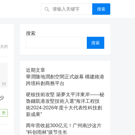
搜索
搜索
搜索
关闭
近期文章
華潤隆地潤創空間正式啟幕 構建維港
跨境科創商務平台
硬核技術攻堅 築夢太平洋東岸——秘
魯錢凱港攻堅技術入選“海洋工程技
術2024-2026年度十大代表性科技創
1
赞
新成果”
两年营收超300亿元！广州南沙这片
“科创雨林”拔节生长