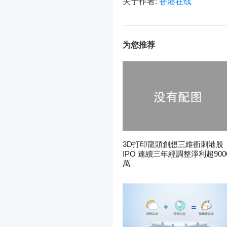
关于作者:
香港在线
为您推荐
3D打印龍頭創想三維衝刺港股
IPO 連續三年經調整淨利超900
萬