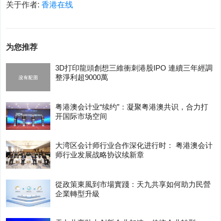
关于作者:
香港在线
为您推荐
3D打印龍頭創想三維衝刺港股IPO 連續三年經調
整淨利超9000萬
粤港澳会计业“续约”：凝聚粤港澳共识，合力打
开国际市场空间
大湾区会计师行业合作深化进行时： 粤港澳会计
师行业发展战略协议续新章
從政策東風到市場實踐：天九共享如何助力民營
企業轉型升級