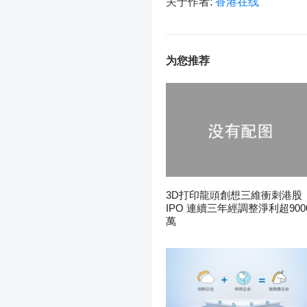
关于作者:
香港在线
为您推荐
3D打印龍頭創想三維衝刺港股
IPO 連續三年經調整淨利超900
萬