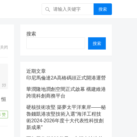
搜索
搜索
搜索
关闭
近期文章
印尼馬倫達2A高樁碼頭正式開港運營
華潤隆地潤創空間正式啟幕 構建維港
跨境科創商務平台
、恒
硬核技術攻堅 築夢太平洋東岸——秘
魯錢凱港攻堅技術入選“海洋工程技
4
赞
術2024-2026年度十大代表性科技創
新成果”