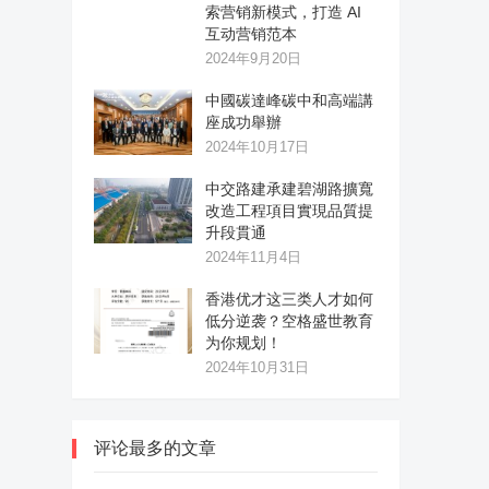
索营销新模式，打造 AI
互动营销范本
2024年9月20日
中國碳達峰碳中和高端講
座成功舉辦
2024年10月17日
中交路建承建碧湖路擴寬
改造工程項目實現品質提
升段貫通
2024年11月4日
香港优才这三类人才如何
低分逆袭？空格盛世教育
为你规划！
2024年10月31日
评论最多的文章