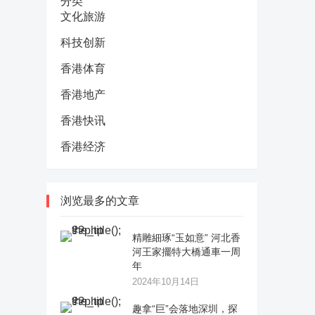
分类
文化旅游
科技创新
香港体育
香港地产
香港快讯
香港经济
浏览最多的文章
精雕細琢“玉如意” 河北香
河王家擺特大橋通車一周
年
2024年10月14日
趣拿“巨”会落地深圳，探