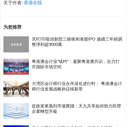
关于作者:
香港在线
为您推荐
3D打印龍頭創想三維衝刺港股IPO 連續三年經調
整淨利超9000萬
粤港澳会计业“续约”：凝聚粤港澳共识，合力打
开国际市场空间
大湾区会计师行业合作深化进行时： 粤港澳会计
师行业发展战略协议续新章
從政策東風到市場實踐：天九共享如何助力民營
企業轉型升級