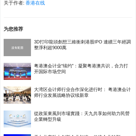
关于作者:
香港在线
为您推荐
3D打印龍頭創想三維衝刺港股IPO 連續三年經調
整淨利超9000萬
粤港澳会计业“续约”：凝聚粤港澳共识，合力打
开国际市场空间
大湾区会计师行业合作深化进行时： 粤港澳会计
师行业发展战略协议续新章
從政策東風到市場實踐：天九共享如何助力民營
企業轉型升級