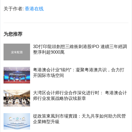
关于作者:
香港在线
为您推荐
3D打印龍頭創想三維衝刺港股IPO 連續三年經調
整淨利超9000萬
粤港澳会计业“续约”：凝聚粤港澳共识，合力打
开国际市场空间
大湾区会计师行业合作深化进行时： 粤港澳会计
师行业发展战略协议续新章
從政策東風到市場實踐：天九共享如何助力民營
企業轉型升級