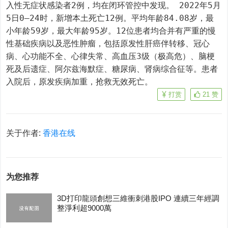
入性无症状感染者2例，均在闭环管控中发现。 2022年5月
5日0—24时，新增本土死亡12例。平均年龄84.08岁，最
小年龄59岁，最大年龄95岁。12位患者均合并有严重的慢
性基础疾病以及恶性肿瘤，包括原发性肝癌伴转移、冠心
病、心功能不全、心律失常、高血压3级（极高危）、脑梗
死及后遗症、阿尔兹海默症、糖尿病、肾病综合征等。患者
入院后，原发疾病加重，抢救无效死亡。
打赏
21
赞
关于作者:
香港在线
为您推荐
3D打印龍頭創想三維衝刺港股IPO 連續三年經調
整淨利超9000萬