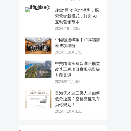
趣拿“巨”会落地深圳，探
索营销新模式，打造 AI
互动营销范本
2024年9月20日
中國碳達峰碳中和高端講
座成功舉辦
2024年10月17日
中交路建承建碧湖路擴寬
改造工程項目實現品質提
升段貫通
2024年11月4日
香港优才这三类人才如何
低分逆袭？空格盛世教育
为你规划！
2024年10月31日