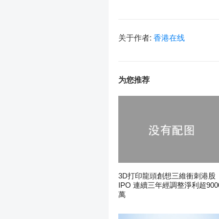
关于作者:
香港在线
为您推荐
3D打印龍頭創想三維衝刺港股
IPO 連續三年經調整淨利超900
萬