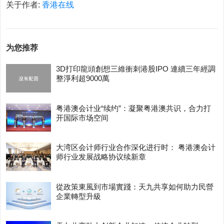
关于作者:
香港在线
为您推荐
3D打印龍頭創想三維衝刺港股IPO 連續三年經調
整淨利超9000萬
粤港澳会计业“续约”：凝聚粤港澳共识，合力打
开国际市场空间
大湾区会计师行业合作深化进行时： 粤港澳会计
师行业发展战略协议续新章
從政策東風到市場實踐：天九共享如何助力民營
企業轉型升級