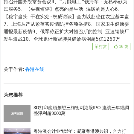
持召开国务院常务会议4、“万能电工”钱海军：无私奉献为
民服务5、【央视短评】点亮的是生活 温暖的是人心6、
【稳字当头 干在实处·权威访谈】全力以赴稳住农业基本盘
7、上海从严从紧落实疫情防控各项举措8、国家卫生健康委
通报最新疫情9、俄军称正扩大对顿巴斯的控制 亚速钢铁厂
发生激战10、全球累计新冠肺炎确诊病例超5亿1260万
打赏
16
赞
关于作者:
香港在线
为您推荐
3D打印龍頭創想三維衝刺港股IPO 連續三年經調
整淨利超9000萬
粤港澳会计业“续约”：凝聚粤港澳共识，合力打