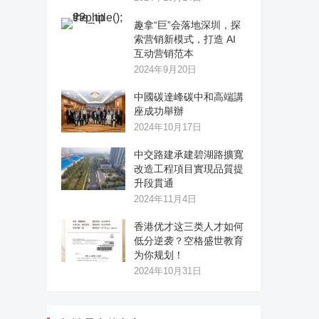
趣拿“巨”会落地深圳，探
索营销新模式，打造 AI
互动营销范本
2024年9月20日
中國碳達峰碳中和高端講
座成功舉辦
2024年10月17日
中交路建承建碧湖路擴寬
改造工程項目實現品質提
升段貫通
2024年11月4日
香港优才这三类人才如何
低分逆袭？空格盛世教育
为你规划！
2024年10月31日