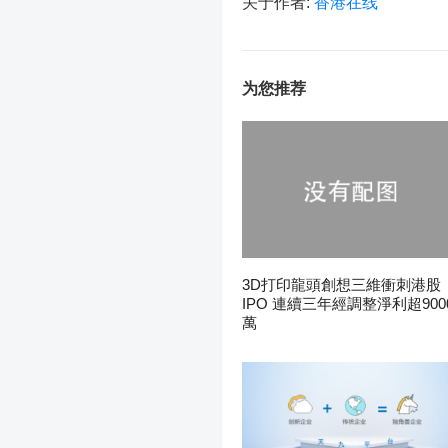
关于作者:
香港在线
为您推荐
3D打印龍頭創想三維衝刺港股
IPO 連續三年經調整淨利超900
萬