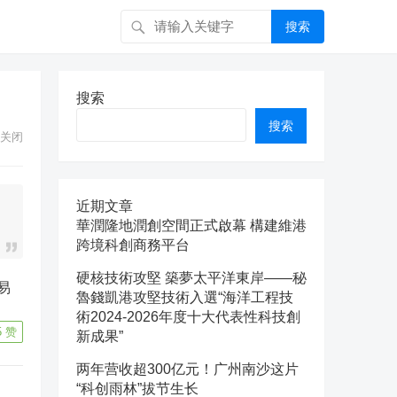
搜索
搜索
搜索
关闭
近期文章
華潤隆地潤創空間正式啟幕 構建維港
跨境科創商務平台
硬核技術攻堅 築夢太平洋東岸——秘
魯錢凱港攻堅技術入選“海洋工程技
術2024-2026年度十大代表性科技創
5
赞
新成果”
两年营收超300亿元！广州南沙这片
“科创雨林”拔节生长