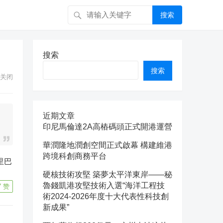
搜索
搜索
搜索
关闭
近期文章
印尼馬倫達2A高樁碼頭正式開港運營
華潤隆地潤創空間正式啟幕 構建維港
跨境科創商務平台
硬核技術攻堅 築夢太平洋東岸——秘
魯錢凱港攻堅技術入選“海洋工程技
7
赞
術2024-2026年度十大代表性科技創
新成果”