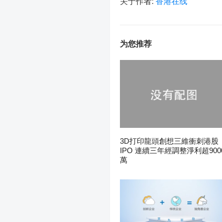
关于作者:
香港在线
为您推荐
3D打印龍頭創想三維衝刺港股
IPO 連續三年經調整淨利超900
萬