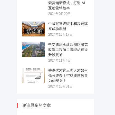
索营销新模式，打造 AI
互动营销范本
2024年9月20日
中國碳達峰碳中和高端講
座成功舉辦
2024年10月17日
中交路建承建碧湖路擴寬
改造工程項目實現品質提
升段貫通
2024年11月4日
香港优才这三类人才如何
低分逆袭？空格盛世教育
为你规划！
2024年10月31日
评论最多的文章