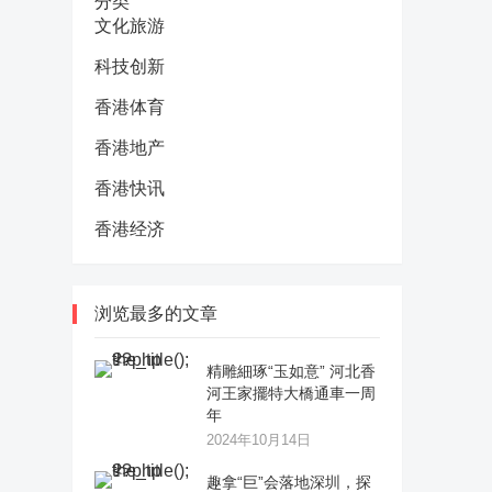
分类
文化旅游
科技创新
香港体育
香港地产
香港快讯
香港经济
浏览最多的文章
精雕細琢“玉如意” 河北香
河王家擺特大橋通車一周
年
2024年10月14日
趣拿“巨”会落地深圳，探