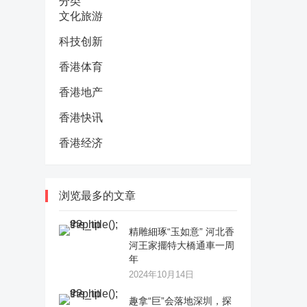
分类
文化旅游
科技创新
香港体育
香港地产
香港快讯
香港经济
浏览最多的文章
精雕細琢“玉如意” 河北香
河王家擺特大橋通車一周
年
2024年10月14日
趣拿“巨”会落地深圳，探