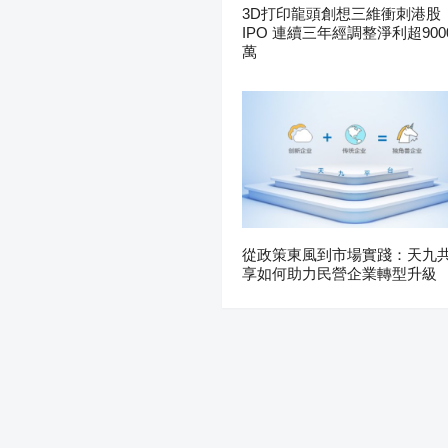
3D打印龍頭創想三維衝刺港股
IPO 連續三年經調整淨利超900
萬
從政策東風到市場實踐：天九
享如何助力民營企業轉型升級