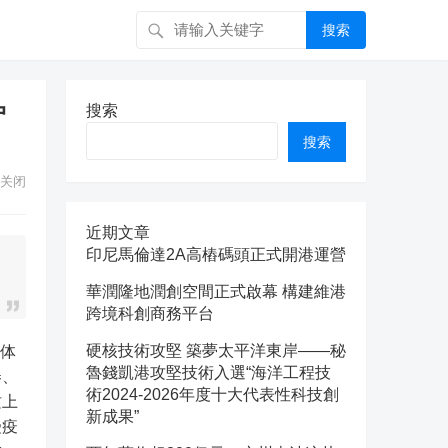
搜索
户
搜索
搜索
关闭
近期文章
印尼馬倫達2A高樁碼頭正式開港運營
華潤隆地潤創空間正式啟幕 構建維港
跨境科創商務平台
硬核技術攻堅 築夢太平洋東岸——秘
魯錢凱港攻堅技術入選“海洋工程技
券、
術2024-2026年度十大代表性科技創
质上
新成果”
受疫