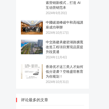
索营销新模式，打造 AI
互动营销范本
2024年9月20日
中國碳達峰碳中和高端講
座成功舉辦
2024年10月17日
中交路建承建碧湖路擴寬
改造工程項目實現品質提
升段貫通
2024年11月4日
香港优才这三类人才如何
低分逆袭？空格盛世教育
为你规划！
2024年10月31日
评论最多的文章