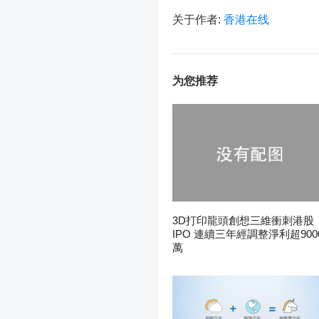
关于作者:
香港在线
为您推荐
3D打印龍頭創想三維衝刺港股
IPO 連續三年經調整淨利超900
萬