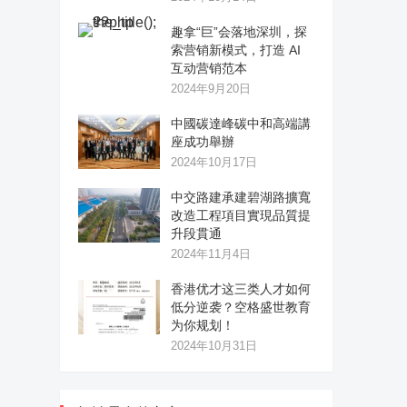
趣拿“巨”会落地深圳，探
索营销新模式，打造 AI
互动营销范本
2024年9月20日
中國碳達峰碳中和高端講
座成功舉辦
2024年10月17日
中交路建承建碧湖路擴寬
改造工程項目實現品質提
升段貫通
2024年11月4日
香港优才这三类人才如何
低分逆袭？空格盛世教育
为你规划！
2024年10月31日