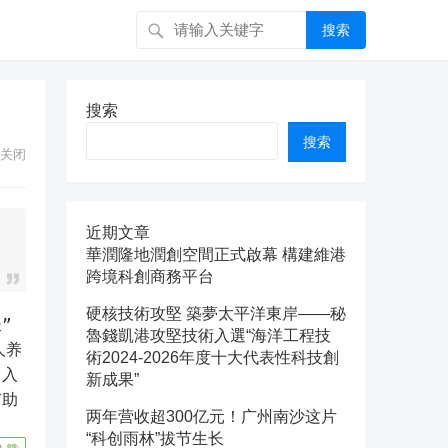
搜索
搜索
搜索
关闭
近期文章
華潤隆地潤創空間正式啟幕 構建維港
跨境科創商務平台
硬核技術攻堅 築夢太平洋東岸——秘
魯錢凱港攻堅技術入選“海洋工程技
人养
術2024-2026年度十大代表性科技創
引入
新成果”
有助
两年营收超300亿元！广州南沙这片
“科创雨林”拔节生长