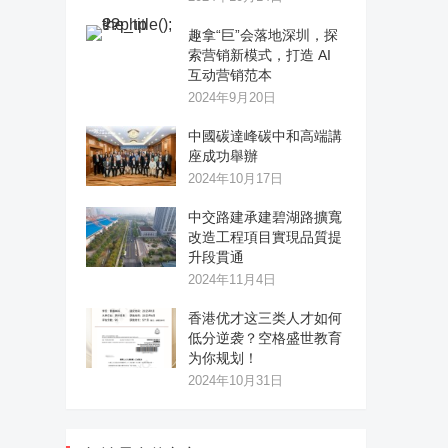
趣拿“巨”会落地深圳，探
索营销新模式，打造 AI
互动营销范本
2024年9月20日
中國碳達峰碳中和高端講
座成功舉辦
2024年10月17日
中交路建承建碧湖路擴寬
改造工程項目實現品質提
升段貫通
2024年11月4日
香港优才这三类人才如何
低分逆袭？空格盛世教育
为你规划！
2024年10月31日