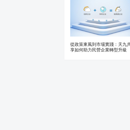
從政策東風到市場實踐：天九
享如何助力民營企業轉型升級