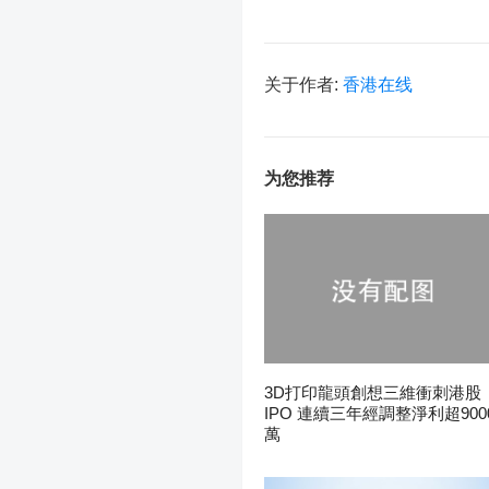
关于作者:
香港在线
为您推荐
3D打印龍頭創想三維衝刺港股
IPO 連續三年經調整淨利超900
萬