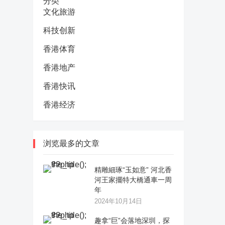
分类
文化旅游
科技创新
香港体育
香港地产
香港快讯
香港经济
浏览最多的文章
精雕細琢“玉如意” 河北香
河王家擺特大橋通車一周
年
2024年10月14日
趣拿“巨”会落地深圳，探