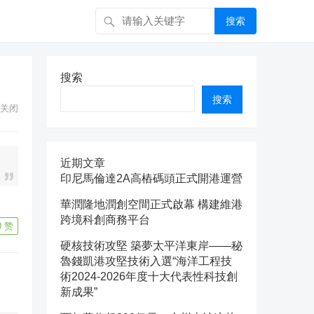
搜索
搜索
搜索
关闭
近期文章
印尼馬倫達2A高樁碼頭正式開港運營
華潤隆地潤創空間正式啟幕 構建維港
跨境科創商務平台
0
赞
硬核技術攻堅 築夢太平洋東岸——秘
魯錢凱港攻堅技術入選“海洋工程技
術2024-2026年度十大代表性科技創
新成果”