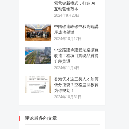
索营销新模式，打造 AI
互动营销范本
2024年9月20日
中國碳達峰碳中和高端講
座成功舉辦
2024年10月17日
中交路建承建碧湖路擴寬
改造工程項目實現品質提
升段貫通
2024年11月4日
香港优才这三类人才如何
低分逆袭？空格盛世教育
为你规划！
2024年10月31日
评论最多的文章