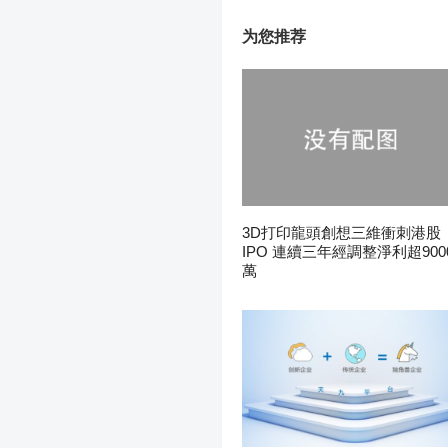
为您推荐
3D打印龍頭創想三維衝刺港股
IPO 連續三年經調整淨利超900
萬