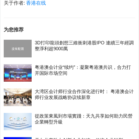
关于作者:
香港在线
为您推荐
3D打印龍頭創想三維衝刺港股IPO 連續三年經調
整淨利超9000萬
粤港澳会计业“续约”：凝聚粤港澳共识，合力打
开国际市场空间
大湾区会计师行业合作深化进行时： 粤港澳会计
师行业发展战略协议续新章
從政策東風到市場實踐：天九共享如何助力民營
企業轉型升級