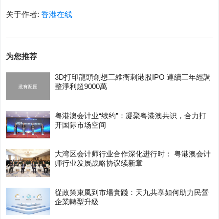
关于作者:
香港在线
为您推荐
3D打印龍頭創想三維衝刺港股IPO 連續三年經調
整淨利超9000萬
粤港澳会计业“续约”：凝聚粤港澳共识，合力打
开国际市场空间
大湾区会计师行业合作深化进行时： 粤港澳会计
师行业发展战略协议续新章
從政策東風到市場實踐：天九共享如何助力民營
企業轉型升級