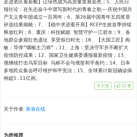
走进老区看新貌】让绿色成为高质量发展底色；5、人民日
报社论：在矢志奋斗中谱写新时代的青春之歌——庆祝中国共
产主义青年团成立一百周年；6、第26届中国青年五四奖章
评选结果揭晓；7、【稳中求进看开局】RCEP生效首季持续
释放红利；8、重庆：科技赋能 智慧守护一江碧水；9、各
地群众参观红色遗址 享受假日时光；10、【大国工匠】阎
敏：导弹“咽喉主刀师”；11、上海：坚决守牢并不断扩大
疫情防控成果；12、国家卫生健康委通报最新疫情；13、
俄继续打击乌军目标 乌称不会与俄签和平条约；14、日本
多地民众集会呼吁维护和平宪法；15、全球累计新冠确诊病
例超5.11亿例。
打赏
21
赞
关于作者:
香港在线
为您推荐