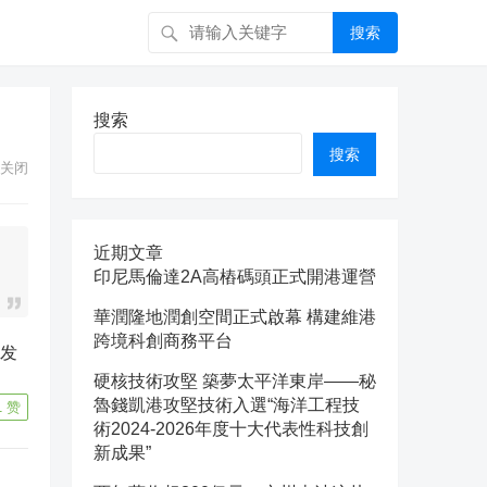
搜索
搜索
搜索
关闭
近期文章
印尼馬倫達2A高樁碼頭正式開港運營
華潤隆地潤創空間正式啟幕 構建維港
跨境科創商務平台
硬核技術攻堅 築夢太平洋東岸——秘
魯錢凱港攻堅技術入選“海洋工程技
1
赞
術2024-2026年度十大代表性科技創
新成果”