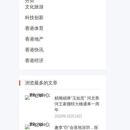
分类
文化旅游
科技创新
香港体育
香港地产
香港快讯
香港经济
浏览最多的文章
精雕細琢“玉如意” 河北香
河王家擺特大橋通車一周
年
2024年10月14日
趣拿“巨”会落地深圳，探