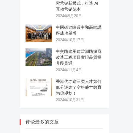
索营销新模式，打造 AI
互动营销范本
2024年9月20日
中國碳達峰碳中和高端講
座成功舉辦
2024年10月17日
中交路建承建碧湖路擴寬
改造工程項目實現品質提
升段貫通
2024年11月4日
香港优才这三类人才如何
低分逆袭？空格盛世教育
为你规划！
2024年10月31日
评论最多的文章