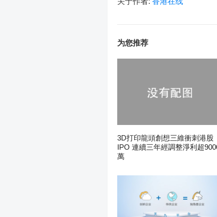
关于作者:
香港在线
为您推荐
3D打印龍頭創想三維衝刺港股
IPO 連續三年經調整淨利超900
萬