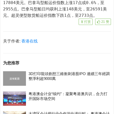
17804美元。巴拿马型船运价指数上涨17点或0.6%，至
2955点。巴拿马型船日均获利上涨148美元，至26591美
元。超灵便型散货船运价指数下跌1点，至2733点。
打赏
21
赞
关于作者:
香港在线
为您推荐
3D打印龍頭創想三維衝刺港股IPO 連續三年經調
整淨利超9000萬
粤港澳会计业“续约”：凝聚粤港澳共识，合力打
开国际市场空间
大湾区会计师行业合作深化进行时： 粤港澳会计