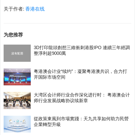
关于作者:
香港在线
为您推荐
3D打印龍頭創想三維衝刺港股IPO 連續三年經調
整淨利超9000萬
粤港澳会计业“续约”：凝聚粤港澳共识，合力打
开国际市场空间
大湾区会计师行业合作深化进行时： 粤港澳会计
师行业发展战略协议续新章
從政策東風到市場實踐：天九共享如何助力民營
企業轉型升級