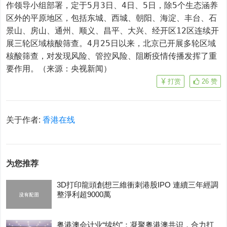
作领导小组部署，定于5月3日、4日、5日，除5个生态涵养
区外的平原地区，包括东城、西城、朝阳、海淀、丰台、石
景山、房山、通州、顺义、昌平、大兴、经开区12区连续开
展三轮区域核酸筛查。4月25日以来，北京已开展多轮区域
核酸筛查，对发现风险、管控风险、阻断疫情传播发挥了重
要作用。（来源：央视新闻）
打赏
26
赞
关于作者:
香港在线
为您推荐
3D打印龍頭創想三維衝刺港股IPO 連續三年經調
整淨利超9000萬
粤港澳会计业“续约”：凝聚粤港澳共识，合力打