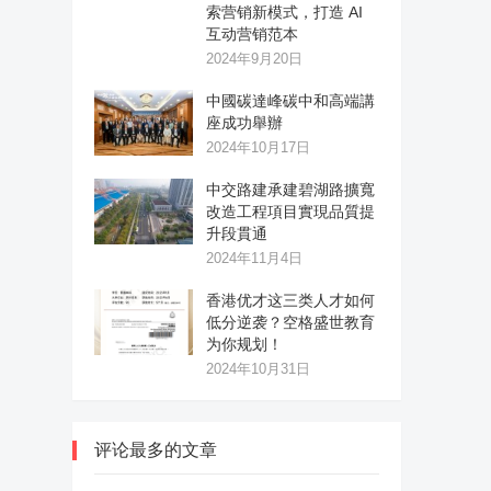
索营销新模式，打造 AI
互动营销范本
2024年9月20日
中國碳達峰碳中和高端講
座成功舉辦
2024年10月17日
中交路建承建碧湖路擴寬
改造工程項目實現品質提
升段貫通
2024年11月4日
香港优才这三类人才如何
低分逆袭？空格盛世教育
为你规划！
2024年10月31日
评论最多的文章