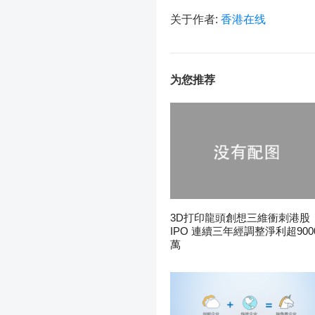
关于作者:
香港在线
为您推荐
3D打印龍頭創想三維衝刺港股
IPO 連續三年經調整淨利超900
萬