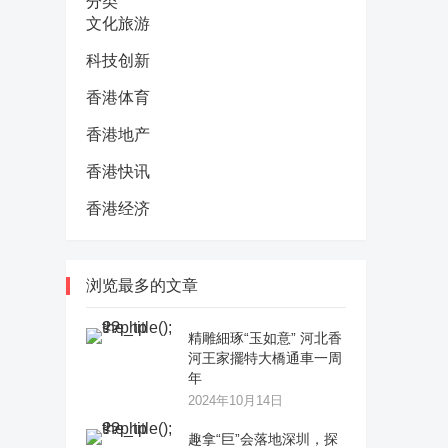
分类
文化旅游
科技创新
香港体育
香港地产
香港快讯
香港经济
浏览最多的文章
精雕細琢“玉如意” 河北香
河王家擺特大橋通車一周
年
2024年10月14日
趣拿“巨”会落地深圳，探