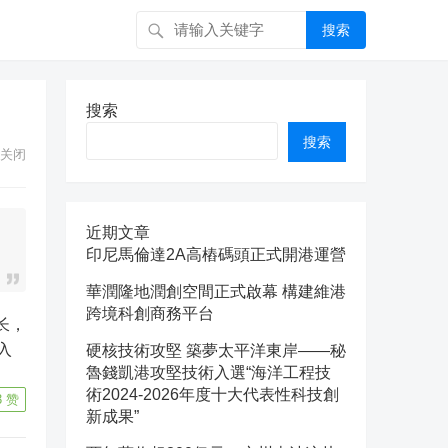
搜索
搜索
搜索
关闭
近期文章
印尼馬倫達2A高樁碼頭正式開港運營
華潤隆地潤創空間正式啟幕 構建維港
跨境科創商務平台
入
硬核技術攻堅 築夢太平洋東岸——秘
魯錢凱港攻堅技術入選“海洋工程技
術2024-2026年度十大代表性科技創
3
赞
新成果”