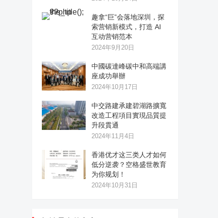
趣拿“巨”会落地深圳，探
索营销新模式，打造 AI
互动营销范本
2024年9月20日
中國碳達峰碳中和高端講
座成功舉辦
2024年10月17日
中交路建承建碧湖路擴寬
改造工程項目實現品質提
升段貫通
2024年11月4日
香港优才这三类人才如何
低分逆袭？空格盛世教育
为你规划！
2024年10月31日