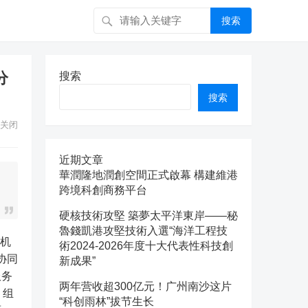
搜索
分
搜索
搜索
关闭
近期文章
華潤隆地潤創空間正式啟幕 構建維港
跨境科創商務平台
硬核技術攻堅 築夢太平洋東岸——秘
魯錢凱港攻堅技術入選“海洋工程技
術2024-2026年度十大代表性科技創
协同
新成果”
服务
两年营收超300亿元！广州南沙这片
，组
“科创雨林”拔节生长