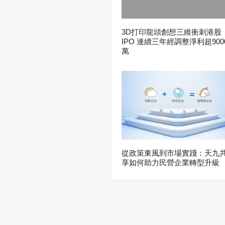
3D打印龍頭創想三維衝刺港股
IPO 連續三年經調整淨利超900
萬
從政策東風到市場實踐：天九
享如何助力民營企業轉型升級