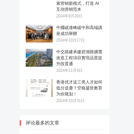
索营销新模式，打造 AI
互动营销范本
2024年9月20日
中國碳達峰碳中和高端講
座成功舉辦
2024年10月17日
中交路建承建碧湖路擴寬
改造工程項目實現品質提
升段貫通
2024年11月4日
香港优才这三类人才如何
低分逆袭？空格盛世教育
为你规划！
2024年10月31日
评论最多的文章