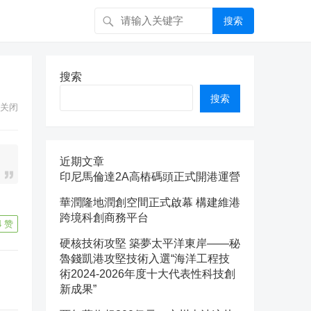
搜索
搜索
搜索
关闭
近期文章
印尼馬倫達2A高樁碼頭正式開港運營
華潤隆地潤創空間正式啟幕 構建維港
跨境科創商務平台
4
赞
硬核技術攻堅 築夢太平洋東岸——秘
魯錢凱港攻堅技術入選“海洋工程技
術2024-2026年度十大代表性科技創
新成果”