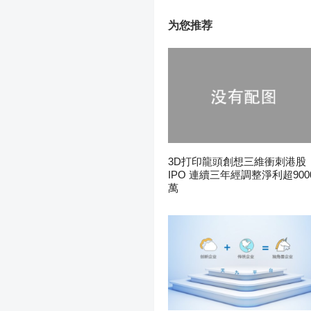
为您推荐
3D打印龍頭創想三維衝刺港股
IPO 連續三年經調整淨利超900
萬