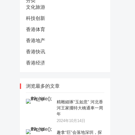
分类
文化旅游
科技创新
香港体育
香港地产
香港快讯
香港经济
浏览最多的文章
精雕細琢“玉如意” 河北香
河王家擺特大橋通車一周
年
2024年10月14日
趣拿“巨”会落地深圳，探