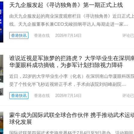
天九企服发起《寻访独角兽》第一期正式上线
由天九企服发起的商业深度观察栏目《寻访独角兽》近日正式
线。天九企服董事长兼CEO戈峻担纲寻访人,每期走进一家…
香港快讯
香港在线
2026年7月14日
评论已
谁说近视是军旅梦的拦路虎？ 大学毕业生在深圳
华厦眼科成功摘镜，为参军计划扫除视力障碍
近日，22岁的大学毕业生小李（化名）在深圳南山华厦眼科医
受了个性化半飞秒近视矫正手术，手术由该院刘绍峰副院…
香港快讯
香港在线
2026年7月14日
评论已
蒙牛成为国际武联全球合作伙伴 携手推动武术运
球化发展
国际武联第四届武术套路世界杯于7月4日至9日举办。活动期间