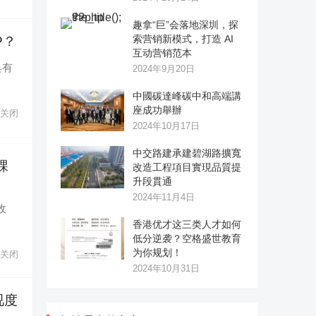
趣拿“巨”会落地深圳，探
索营销新模式，打造 AI
P？
互动营销范本
具有
2024年9月20日
中國碳達峰碳中和高端講
座成功舉辦
关闭
2024年10月17日
中交路建承建碧湖路擴寬
課
改造工程項目實現品質提
升段貫通
2024年11月4日
收
香港优才这三类人才如何
低分逆袭？空格盛世教育
为你规划！
关闭
2024年10月31日
视度