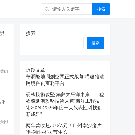
搜索
男
搜索
搜索
近期文章
关闭
華潤隆地潤創空間正式啟幕 構建維港
跨境科創商務平台
硬核技術攻堅 築夢太平洋東岸——秘
魯錢凱港攻堅技術入選“海洋工程技
碼化
術2024-2026年度十大代表性科技創
新成果”
关闭
两年营收超300亿元！广州南沙这片
“科创雨林”拔节生长