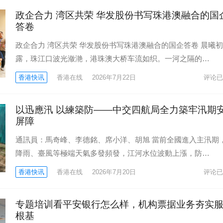
政企合力 湾区共荣 华发股份书写珠港澳融合的国
答卷
政企合力 湾区共荣 华发股份书写珠港澳融合的国企答卷 晨曦初
露，珠江口波光潋滟，港珠澳大桥车流如织。一河之隔的…
香港快讯
香港在线
2026年7月22日
评论已
以迅應汛 以練築防——中交四航局全力築牢汛期
屏障
通訊員：馬奇峰、李德銘、席小洋、胡旭 當前全國進入主汛期
降雨、臺風等極端天氣多發頻發，江河水位波動上漲，防…
香港快讯
香港在线
2026年7月20日
评论已
专题培训看平安银行怎么样，机构票据业务夯实
根基