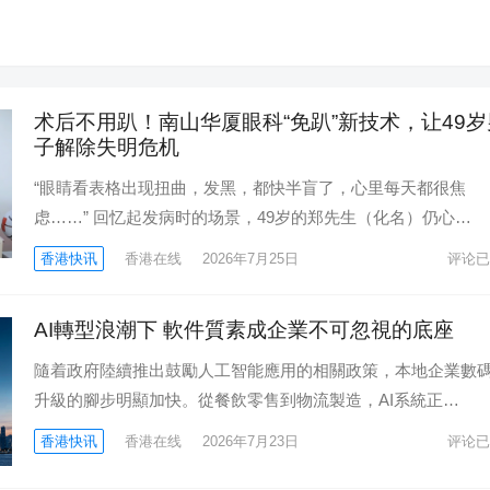
术后不用趴！南山华厦眼科“免趴”新技术，让49岁
子解除失明危机
“眼睛看表格出现扭曲，发黑，都快半盲了，心里每天都很焦
虑……” 回忆起发病时的场景，49岁的郑先生（化名）仍心…
香港快讯
香港在线
2026年7月25日
评论已
AI轉型浪潮下 軟件質素成企業不可忽視的底座
隨着政府陸續推出鼓勵人工智能應用的相關政策，本地企業數
升級的腳步明顯加快。從餐飲零售到物流製造，AI系統正…
香港快讯
香港在线
2026年7月23日
评论已