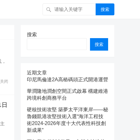
搜索
搜索
搜索
线，
近期文章
印尼馬倫達2A高樁碼頭正式開港運營
关闭
華潤隆地潤創空間正式啟幕 構建維港
跨境科創商務平台
1日
硬核技術攻堅 築夢太平洋東岸——秘
魯錢凱港攻堅技術入選“海洋工程技
術2024-2026年度十大代表性科技創
会主
新成果”