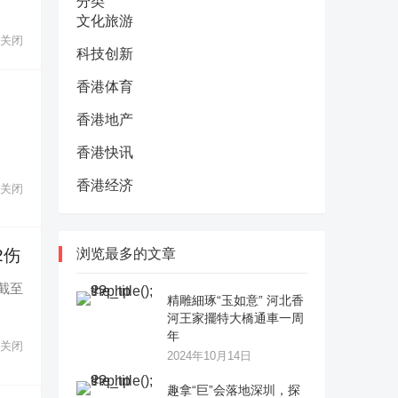
分类
文化旅游
关闭
科技创新
香港体育
香港地产
香港快讯
香港经济
关闭
浏览最多的文章
2伤
截至
精雕細琢“玉如意” 河北香
河王家擺特大橋通車一周
年
关闭
2024年10月14日
趣拿“巨”会落地深圳，探