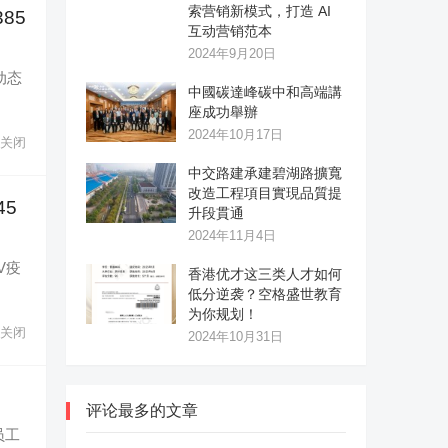
索营销新模式，打造 AI
85
互动营销范本
2024年9月20日
动态
中國碳達峰碳中和高端講
座成功舉辦
2024年10月17日
关闭
中交路建承建碧湖路擴寬
改造工程項目實現品質提
5
升段貫通
2024年11月4日
V疫
香港优才这三类人才如何
低分逆袭？空格盛世教育
为你规划！
关闭
2024年10月31日
评论最多的文章
员工