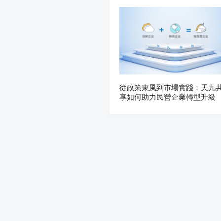
從政策東風到市場實踐：天九
享如何助力民營企業轉型升級