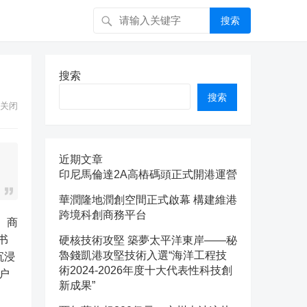
搜索
搜索
搜索
关闭
近期文章
印尼馬倫達2A高樁碼頭正式開港運營
華潤隆地潤創空間正式啟幕 構建維港
跨境科創商務平台
、商
书
硬核技術攻堅 築夢太平洋東岸——秘
魯錢凱港攻堅技術入選“海洋工程技
沉浸
術2024-2026年度十大代表性科技創
户
新成果”