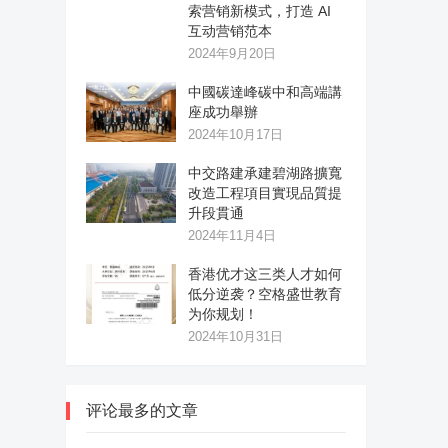
索营销新模式，打造 AI
互动营销范本
2024年9月20日
中國碳達峰碳中和高端講
座成功舉辦
2024年10月17日
中交路建承建碧湖路擴寬
改造工程項目實現品質提
升段貫通
2024年11月4日
香港优才这三类人才如何
低分逆袭？空格盛世教育
为你规划！
2024年10月31日
评论最多的文章