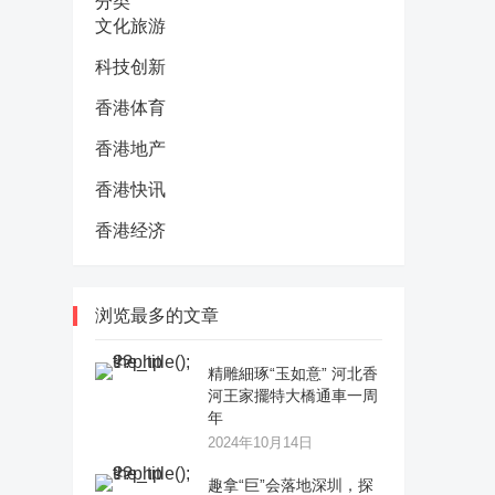
分类
文化旅游
科技创新
香港体育
香港地产
香港快讯
香港经济
浏览最多的文章
精雕細琢“玉如意” 河北香
河王家擺特大橋通車一周
年
2024年10月14日
趣拿“巨”会落地深圳，探