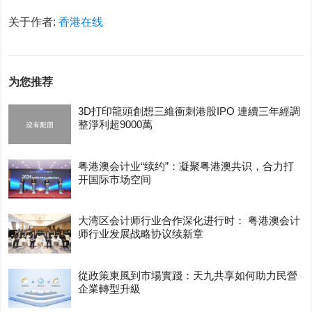
关于作者:
香港在线
为您推荐
3D打印龍頭創想三維衝刺港股IPO 連續三年經調
整淨利超9000萬
粤港澳会计业“续约”：凝聚粤港澳共识，合力打
开国际市场空间
大湾区会计师行业合作深化进行时： 粤港澳会计
师行业发展战略协议续新章
從政策東風到市場實踐：天九共享如何助力民營
企業轉型升級