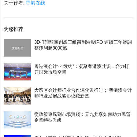
关于作者:
香港在线
为您推荐
3D打印龍頭創想三維衝刺港股IPO 連續三年經調
整淨利超9000萬
粤港澳会计业“续约”：凝聚粤港澳共识，合力打
开国际市场空间
大湾区会计师行业合作深化进行时： 粤港澳会计
师行业发展战略协议续新章
從政策東風到市場實踐：天九共享如何助力民營
企業轉型升級