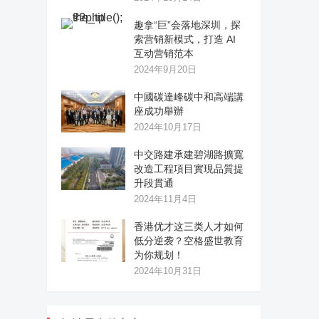
趣拿“巨”会落地深圳，探
索营销新模式，打造 AI
互动营销范本
2024年9月20日
中國碳達峰碳中和高端講
座成功舉辦
2024年10月17日
中交路建承建碧湖路擴寬
改造工程項目實現品質提
升段貫通
2024年11月4日
香港优才这三类人才如何
低分逆袭？空格盛世教育
为你规划！
2024年10月31日