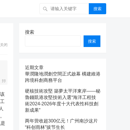
搜索
搜索
搜索
关闭
近期文章
華潤隆地潤創空間正式啟幕 構建維港
跨境科創商務平台
硬核技術攻堅 築夢太平洋東岸——秘
，该
魯錢凱港攻堅技術入選“海洋工程技
该工
術2024-2026年度十大代表性科技創
人
新成果”
转。
两年营收超300亿元！广州南沙这片
流是
“科创雨林”拔节生长