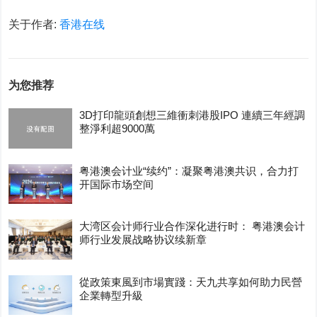
关于作者:
香港在线
为您推荐
3D打印龍頭創想三維衝刺港股IPO 連續三年經調
整淨利超9000萬
粤港澳会计业“续约”：凝聚粤港澳共识，合力打
开国际市场空间
大湾区会计师行业合作深化进行时： 粤港澳会计
师行业发展战略协议续新章
從政策東風到市場實踐：天九共享如何助力民營
企業轉型升級