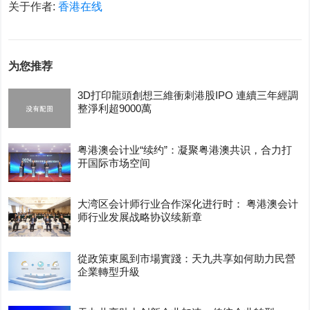
关于作者:
香港在线
为您推荐
3D打印龍頭創想三維衝刺港股IPO 連續三年經調
整淨利超9000萬
粤港澳会计业“续约”：凝聚粤港澳共识，合力打
开国际市场空间
大湾区会计师行业合作深化进行时： 粤港澳会计
师行业发展战略协议续新章
從政策東風到市場實踐：天九共享如何助力民營
企業轉型升級