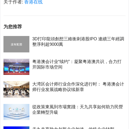
关于作者:
香港在线
为您推荐
3D打印龍頭創想三維衝刺港股IPO 連續三年經調
整淨利超9000萬
粤港澳会计业“续约”：凝聚粤港澳共识，合力打
开国际市场空间
大湾区会计师行业合作深化进行时： 粤港澳会计
师行业发展战略协议续新章
從政策東風到市場實踐：天九共享如何助力民營
企業轉型升級