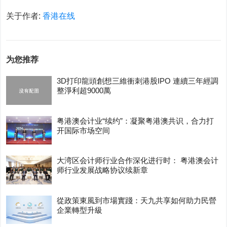
关于作者:
香港在线
为您推荐
3D打印龍頭創想三維衝刺港股IPO 連續三年經調
整淨利超9000萬
粤港澳会计业“续约”：凝聚粤港澳共识，合力打
开国际市场空间
大湾区会计师行业合作深化进行时： 粤港澳会计
师行业发展战略协议续新章
從政策東風到市場實踐：天九共享如何助力民營
企業轉型升級