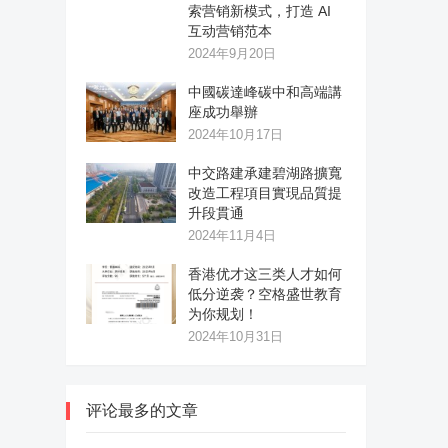
索营销新模式，打造 AI
互动营销范本
2024年9月20日
中國碳達峰碳中和高端講
座成功舉辦
2024年10月17日
中交路建承建碧湖路擴寬
改造工程項目實現品質提
升段貫通
2024年11月4日
香港优才这三类人才如何
低分逆袭？空格盛世教育
为你规划！
2024年10月31日
评论最多的文章