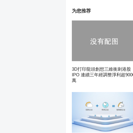
为您推荐
3D打印龍頭創想三維衝刺港股
IPO 連續三年經調整淨利超900
萬