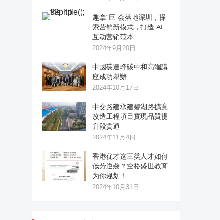
趣拿“巨”会落地深圳，探
索营销新模式，打造 AI
互动营销范本
2024年9月20日
中國碳達峰碳中和高端講
座成功舉辦
2024年10月17日
中交路建承建碧湖路擴寬
改造工程項目實現品質提
升段貫通
2024年11月4日
香港优才这三类人才如何
低分逆袭？空格盛世教育
为你规划！
2024年10月31日