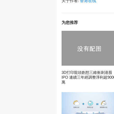
关于作者:
香港在线
为您推荐
3D打印龍頭創想三維衝刺港股
IPO 連續三年經調整淨利超900
萬