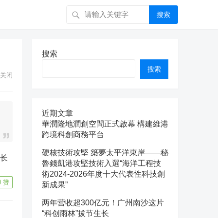
搜索
搜索
搜索
关闭
近期文章
華潤隆地潤創空間正式啟幕 構建維港
跨境科創商務平台
硬核技術攻堅 築夢太平洋東岸——秘
魯錢凱港攻堅技術入選“海洋工程技
術2024-2026年度十大代表性科技創
0
赞
新成果”
两年营收超300亿元！广州南沙这片
“科创雨林”拔节生长