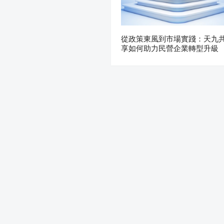
從政策東風到市場實踐：天九
享如何助力民營企業轉型升級