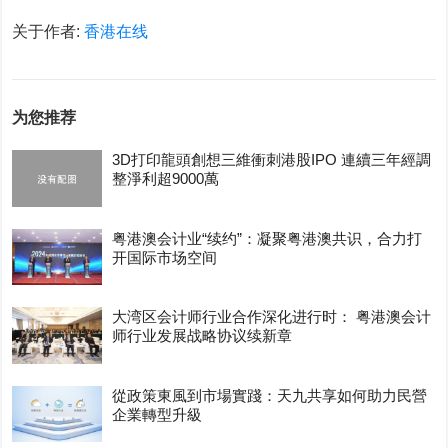
关于作者:
香港在线
为您推荐
3D打印龍頭創想三維衝刺港股IPO 連續三年經調
整淨利超9000萬
粤港澳会计业“续约”：凝聚粤港澳共识，合力打
开国际市场空间
大湾区会计师行业合作深化进行时： 粤港澳会计
师行业发展战略协议续新章
從政策東風到市場實踐：天九共享如何助力民營
企業轉型升級