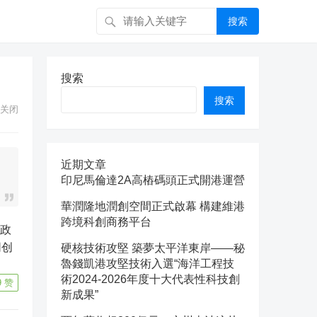
搜索
搜索
搜索
关闭
近期文章
印尼馬倫達2A高樁碼頭正式開港運營
華潤隆地潤創空間正式啟幕 構建維港
跨境科創商務平台
同创
硬核技術攻堅 築夢太平洋東岸——秘
魯錢凱港攻堅技術入選“海洋工程技
術2024-2026年度十大代表性科技創
9
赞
新成果”