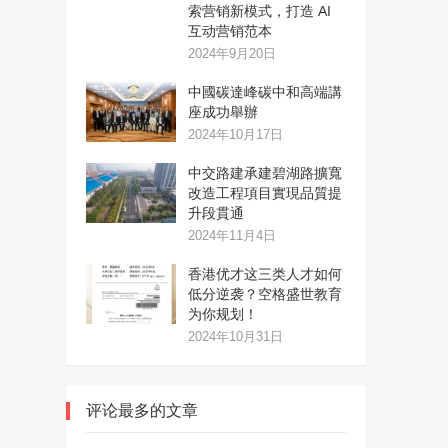
索营销新模式，打造 AI
互动营销范本
2024年9月20日
中國碳達峰碳中和高端講
座成功舉辦
2024年10月17日
中交路建承建碧湖路擴寬
改造工程項目實現品質提
升段貫通
2024年11月4日
香港优才这三类人才如何
低分逆袭？空格盛世教育
为你规划！
2024年10月31日
评论最多的文章