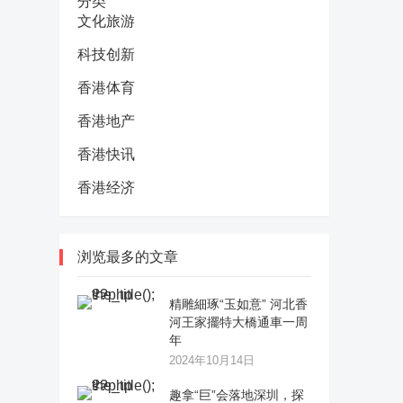
分类
文化旅游
科技创新
香港体育
香港地产
香港快讯
香港经济
浏览最多的文章
精雕細琢“玉如意” 河北香
河王家擺特大橋通車一周
年
2024年10月14日
趣拿“巨”会落地深圳，探