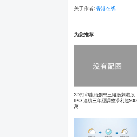
关于作者:
香港在线
为您推荐
3D打印龍頭創想三維衝刺港股
IPO 連續三年經調整淨利超900
萬