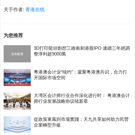
关于作者:
香港在线
为您推荐
3D打印龍頭創想三維衝刺港股IPO 連續三年經調
整淨利超9000萬
粤港澳会计业“续约”：凝聚粤港澳共识，合力打
开国际市场空间
大湾区会计师行业合作深化进行时： 粤港澳会计
师行业发展战略协议续新章
從政策東風到市場實踐：天九共享如何助力民營
企業轉型升級