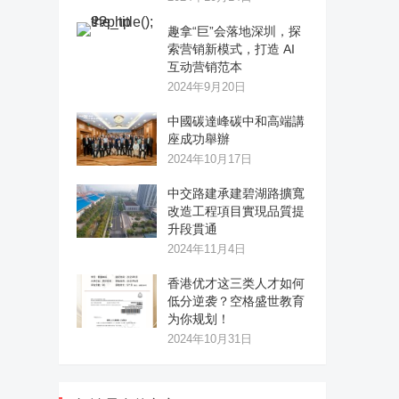
趣拿“巨”会落地深圳，探
索营销新模式，打造 AI
互动营销范本
2024年9月20日
中國碳達峰碳中和高端講
座成功舉辦
2024年10月17日
中交路建承建碧湖路擴寬
改造工程項目實現品質提
升段貫通
2024年11月4日
香港优才这三类人才如何
低分逆袭？空格盛世教育
为你规划！
2024年10月31日