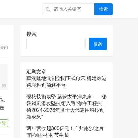
搜索
搜索
搜索
关闭
近期文章
華潤隆地潤創空間正式啟幕 構建維港
跨境科創商務平台
硬核技術攻堅 築夢太平洋東岸——秘
%。
魯錢凱港攻堅技術入選“海洋工程技
走
術2024-2026年度十大代表性科技創
新成果”
9
赞
两年营收超300亿元！广州南沙这片
“科创雨林”拔节生长