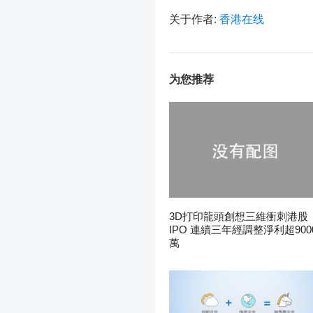
关于作者:
香港在线
为您推荐
3D打印龍頭創想三維衝刺港股
IPO 連續三年經調整淨利超900
萬