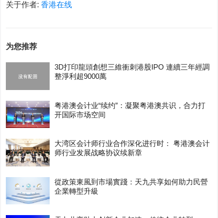
关于作者:
香港在线
为您推荐
3D打印龍頭創想三維衝刺港股IPO 連續三年經調
整淨利超9000萬
粤港澳会计业“续约”：凝聚粤港澳共识，合力打
开国际市场空间
大湾区会计师行业合作深化进行时： 粤港澳会计
师行业发展战略协议续新章
從政策東風到市場實踐：天九共享如何助力民營
企業轉型升級