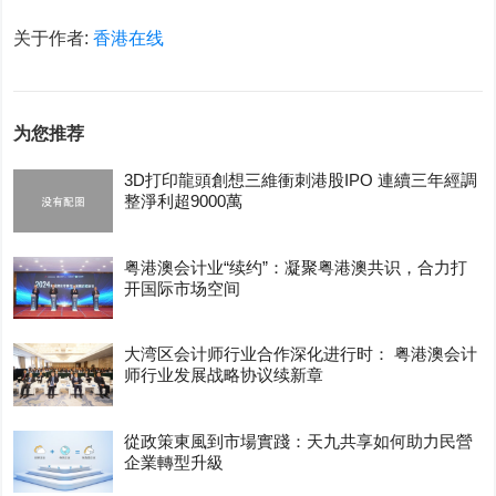
关于作者:
香港在线
为您推荐
3D打印龍頭創想三維衝刺港股IPO 連續三年經調
整淨利超9000萬
粤港澳会计业“续约”：凝聚粤港澳共识，合力打
开国际市场空间
大湾区会计师行业合作深化进行时： 粤港澳会计
师行业发展战略协议续新章
從政策東風到市場實踐：天九共享如何助力民營
企業轉型升級